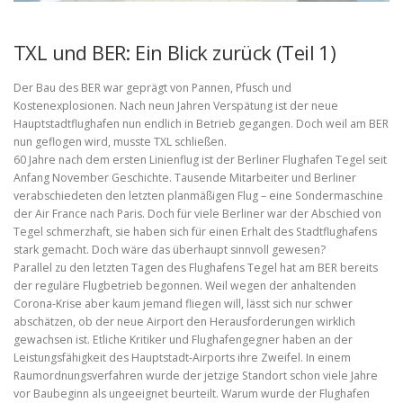
TXL und BER: Ein Blick zurück (Teil 1)
Der Bau des BER war geprägt von Pannen, Pfusch und
Kostenexplosionen. Nach neun Jahren Verspätung ist der neue
Hauptstadtflughafen nun endlich in Betrieb gegangen. Doch weil am BER
nun geflogen wird, musste TXL schließen.
60 Jahre nach dem ersten Linienflug ist der Berliner Flughafen Tegel seit
Anfang November Geschichte. Tausende Mitarbeiter und Berliner
verabschiedeten den letzten planmäßigen Flug – eine Sondermaschine
der Air France nach Paris. Doch für viele Berliner war der Abschied von
Tegel schmerzhaft, sie haben sich für einen Erhalt des Stadtflughafens
stark gemacht. Doch wäre das überhaupt sinnvoll gewesen?
Parallel zu den letzten Tagen des Flughafens Tegel hat am BER bereits
der reguläre Flugbetrieb begonnen. Weil wegen der anhaltenden
Corona-Krise aber kaum jemand fliegen will, lässt sich nur schwer
abschätzen, ob der neue Airport den Herausforderungen wirklich
gewachsen ist. Etliche Kritiker und Flughafengegner haben an der
Leistungsfähigkeit des Hauptstadt-Airports ihre Zweifel. In einem
Raumordnungsverfahren wurde der jetzige Standort schon viele Jahre
vor Baubeginn als ungeeignet beurteilt. Warum wurde der Flughafen