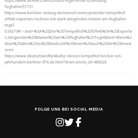
https://www.airliners.de/tschuess-tegel-ende-schiessung-
flughafen/57731
https://www.berliner-zeitung.de/mensch-metropole/der-tempelhof-
effekt-experten-rechnen-mit-stark-steigenden-mieten-am-flughafen-
tegel-
li.56370#:~:text=%3A%20Der%20Tempelhof%2DEffekt%3A%20Experte
n,steigenden%20Mieten%20am%20Flughafen%20Tegel&text=Wenn%2
0nun%20alles%20so%20bleibt,mit%20ihnen%20auch%20die%20Invest
oren.
https://www.deutschlandfunkkultur.de/von-tempelhof-bis-ber-ein-
jahrhundert-berliner.976.de.html?dram:article_id=486526
FOLGE UNS BEI SOCIAL MEDIA