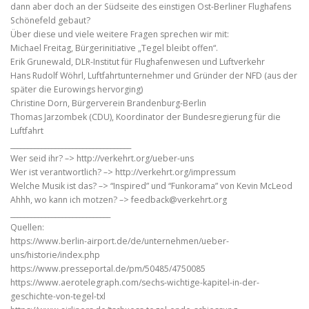
dann aber doch an der Südseite des einstigen Ost-Berliner Flughafens
Schönefeld gebaut?
Über diese und viele weitere Fragen sprechen wir mit:
Michael Freitag, Bürgerinitiative „Tegel bleibt offen“.
Erik Grunewald, DLR-Institut für Flughafenwesen und Luftverkehr
Hans Rudolf Wöhrl, Luftfahrtunternehmer und Gründer der NFD (aus der
später die Eurowings hervorging)
Christine Dorn, Bürgerverein Brandenburg-Berlin
Thomas Jarzombek (CDU), Koordinator der Bundesregierung für die
Luftfahrt
___________________________________
Wer seid ihr? –> http://verkehrt.org/ueber-uns
Wer ist verantwortlich? –> http://verkehrt.org/impressum
Welche Musik ist das? –> “Inspired” und “Funkorama” von Kevin McLeod
Ahhh, wo kann ich motzen? –> feedback@verkehrt.org
_____________________________
Quellen:
https://www.berlin-airport.de/de/unternehmen/ueber-
uns/historie/index.php
https://www.presseportal.de/pm/50485/4750085
https://www.aerotelegraph.com/sechs-wichtige-kapitel-in-der-
geschichte-von-tegel-txl