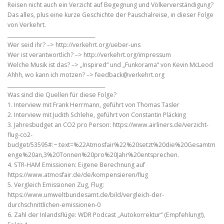
Reisen nicht auch ein Verzicht auf Begegnung und Völkerverständigung?
Das alles, plus eine kurze Geschichte der Pauschalreise, in dieser Folge
von Verkehrt.
___________________________________
Wer seid ihr? –> http://verkehrt.org/ueber-uns
Wer ist verantwortlich? –> http://verkehrt.org/impressum
Welche Musik ist das? –> „Inspired“ und „Funkorama“ von Kevin McLeod
Ahhh, wo kann ich motzen? –> feedback@verkehrt.org
_______________________________________
Was sind die Quellen für diese Folge?
1. Interview mit Frank Herrmann, geführt von Thomas Tasler
2. Interview mit Judith Schlehe, geführt von Constantin Pläcking
3. Jahresbudget an CO2 pro Person: https://www.airliners.de/verzicht-
flug-co2-
budget/53595#:~:text=%22Atmosfair%22%20setzt%20die%20Gesamtm
enge%20an,3%20Tonnen%20pro%20Jahr%20entsprechen.
4. STR-HAM Emissionen: Eigene Berechnung auf
https://www.atmosfair.de/de/kompensieren/flug
5. Vergleich Emissionen Zug, Flug:
https://www.umweltbundesamt.de/bild/vergleich-der-
durchschnittlichen-emissionen-0
6. Zahl der Inlandsflüge: WDR Podcast „Autokorrektur“ (Empfehlung!),