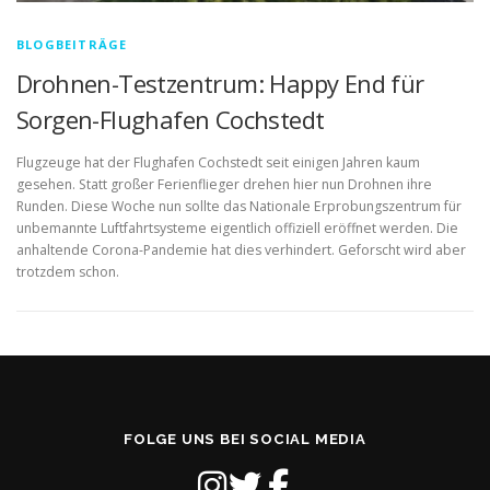
BLOGBEITRÄGE
Drohnen-Testzentrum: Happy End für
Sorgen-Flughafen Cochstedt
Flugzeuge hat der Flughafen Cochstedt seit einigen Jahren kaum
gesehen. Statt großer Ferienflieger drehen hier nun Drohnen ihre
Runden. Diese Woche nun sollte das Nationale Erprobungszentrum für
unbemannte Luftfahrtsysteme eigentlich offiziell eröffnet werden. Die
anhaltende Corona-Pandemie hat dies verhindert. Geforscht wird aber
trotzdem schon.
FOLGE UNS BEI SOCIAL MEDIA