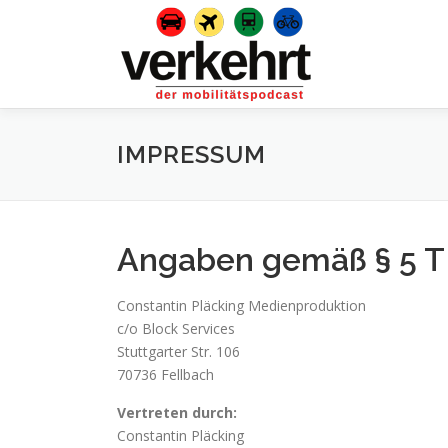
Zum
Inhalt
springen
IMPRESSUM
Angaben gemäß § 5 
Constantin Pläcking Medienproduktion
c/o Block Services
Stuttgarter Str. 106
70736 Fellbach
Vertreten durch:
Constantin Pläcking