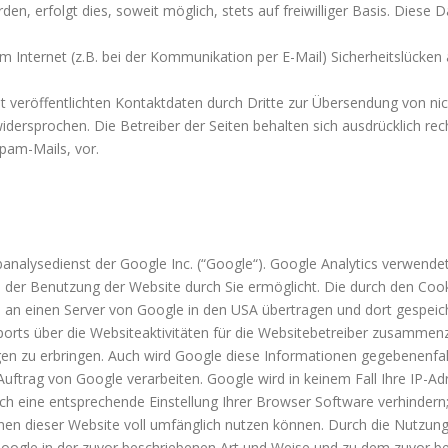
en, erfolgt dies, soweit möglich, stets auf freiwilliger Basis. Dies
m Internet (z.B. bei der Kommunikation per E-Mail) Sicherheitslücken
veröffentlichten Kontaktdaten durch Dritte zur Übersendung von nic
idersprochen. Die Betreiber der Seiten behalten sich ausdrücklich rech
pam-Mails, vor.
nalysedienst der Google Inc. (“Google“). Google Analytics verwendet
 der Benutzung der Website durch Sie ermöglicht. Die durch den Coo
ird an einen Server von Google in den USA übertragen und dort gespei
rts über die Websiteaktivitäten für die Websitebetreiber zusammen
en zu erbringen. Auch wird Google diese Informationen gegebenenfalls
Auftrag von Google verarbeiten. Google wird in keinem Fall Ihre IP-A
rch eine entsprechende Einstellung Ihrer Browser Software verhindern; 
nen dieser Website voll umfänglich nutzen können. Durch die Nutzung 
oogle in der zuvor beschriebenen Art und Weise und zu dem zuvor b