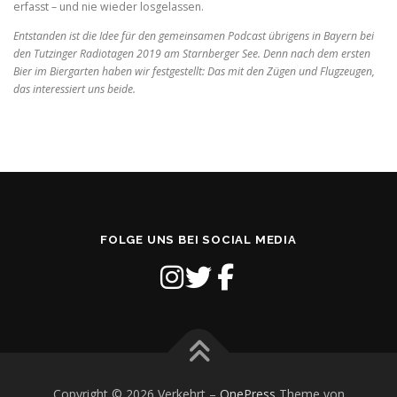
erfasst – und nie wieder losgelassen.
Entstanden ist die Idee für den gemeinsamen Podcast übrigens in Bayern bei
den Tutzinger Radiotagen 2019 am Starnberger See. Denn nach dem ersten
Bier im Biergarten haben wir festgestellt: Das mit den Zügen und Flugzeugen,
das interessiert uns beide.
FOLGE UNS BEI SOCIAL MEDIA
Copyright © 2026 Verkehrt
–
OnePress
Theme von