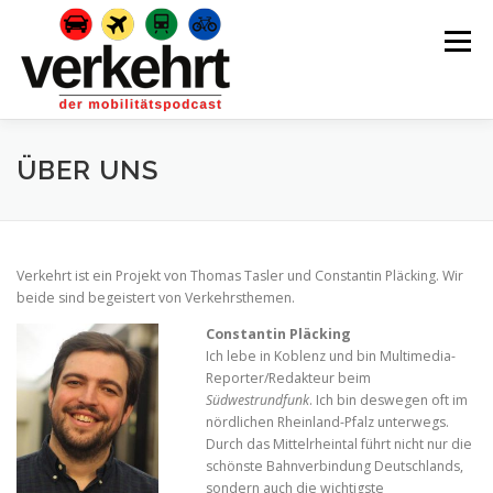
Zum
Inhalt
Menü
springen
AKTUELLE FOLGEN
BACKTRACK LIVE
ÜBER UNS
ÜBER UNS
KONTAKT
IMPRESSUM
Verkehrt ist ein Projekt von Thomas Tasler und Constantin Pläcking. Wir
beide sind begeistert von Verkehrsthemen.
UNTERSTÜTZEN
Constantin Pläcking
Ich lebe in Koblenz und bin Multimedia-
Reporter/Redakteur beim
Südwestrundfunk
. Ich bin deswegen oft im
nördlichen Rheinland-Pfalz unterwegs.
Durch das Mittelrheintal führt nicht nur die
schönste Bahnverbindung Deutschlands,
sondern auch die wichtigste