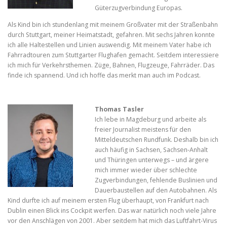
Güterzugverbindung Europas.
Als Kind bin ich stundenlang mit meinem Großvater mit der Straßenbahn
durch Stuttgart, meiner Heimatstadt, gefahren. Mit sechs Jahren konnte
ich alle Haltestellen und Linien auswendig. Mit meinem Vater habe ich
Fahrradtouren zum Stuttgarter Flughafen gemacht. Seitdem interessiere
ich mich für Verkehrsthemen. Züge, Bahnen, Flugzeuge, Fahrräder. Das
finde ich spannend. Und ich hoffe das merkt man auch im Podcast.
Thomas Tasler
Ich lebe in Magdeburg und arbeite als
freier Journalist meistens für den
Mitteldeutschen Rundfunk. Deshalb bin ich
auch häufig in Sachsen, Sachsen-Anhalt
und Thüringen unterwegs – und ärgere
mich immer wieder über schlechte
Zugverbindungen, fehlende Buslinien und
Dauerbaustellen auf den Autobahnen. Als
Kind durfte ich auf meinem ersten Flug überhaupt, von Frankfurt nach
Dublin einen Blick ins Cockpit werfen. Das war natürlich noch viele Jahre
vor den Anschlägen von 2001. Aber seitdem hat mich das Luftfahrt-Virus